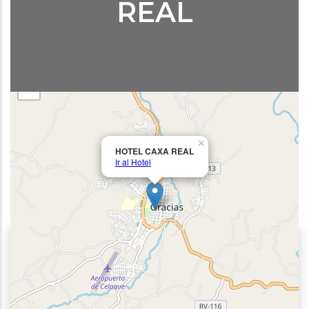
REAL
+
−
Descripción del Hotel
×
Tranquilidad y confort, rodeado de un ambiente
HOTEL CAXA REAL
Ir al Hotel
colonial, habitaciones, higiénicamente, preparadas
para el huésped con una atención especializada.