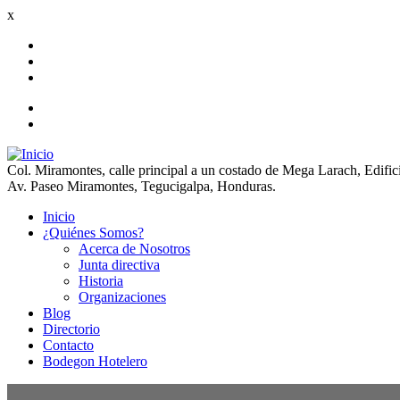
x
Col. Miramontes, calle principal a un costado de Mega Larach, Edifi
Av. Paseo Miramontes, Tegucigalpa, Honduras.
Inicio
¿Quiénes Somos?
Main
Acerca de Nosotros
navigation
Junta directiva
Historia
Organizaciones
Blog
Directorio
Contacto
Bodegon Hotelero