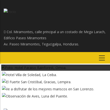
🌴 Recomendaciones para
Disfrutar al máximo la Semana
Santa 2025 en los Hoteles
Preciosos de Honduras de Sol y
Playa
Col. Miramontes, calle principal a un costado de Mega Larach,
Noticia
Edificio Paseo Miramontes
Av. Paseo Miramontes, Tegucigalpa, Honduras.
VER DETALLE