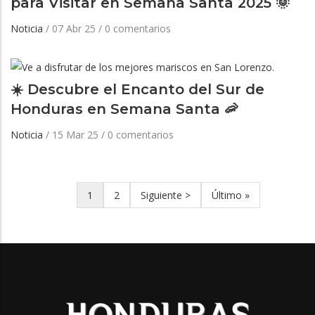
para Visitar en Semana Santa 2025 🌞
Noticia
/
07 Abr 25
/
0 comentarios
☀️ Descubre el Encanto del Sur de
Honduras en Semana Santa 🦐
Noticia
/
15 Mar 25
/
0 comentarios
Página
1
Página
2
Siguiente
Siguiente >
Última
Último »
Paginación
actual
página
página